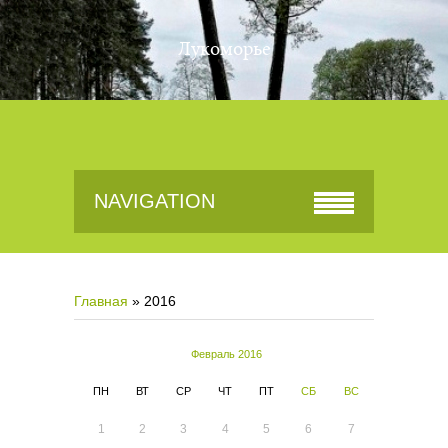
Лукоморье
NAVIGATION
Главная
»
2016
Февраль 2016
ПН
ВТ
СР
ЧТ
ПТ
СБ
ВС
1
2
3
4
5
6
7