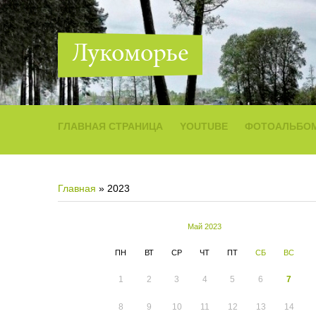
Лукоморье
ГЛАВНАЯ СТРАНИЦА
YOUTUBE
ФОТОАЛЬБО
Главная
»
2023
Май 2023
ПН
ВТ
СР
ЧТ
ПТ
СБ
ВС
1
2
3
4
5
6
7
8
9
10
11
12
13
14