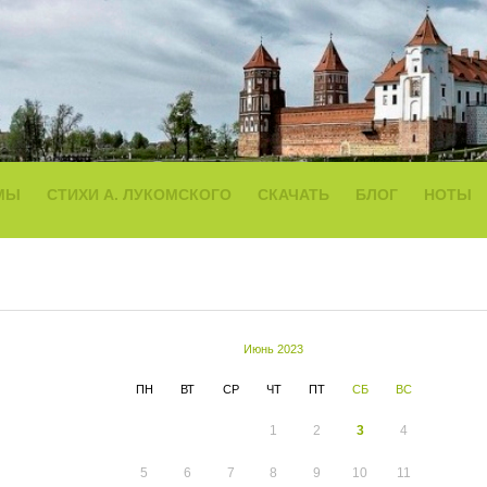
МЫ
СТИХИ А. ЛУКОМСКОГО
СКАЧАТЬ
БЛОГ
НОТЫ
Июнь 2023
ПН
ВТ
СР
ЧТ
ПТ
СБ
ВС
1
2
3
4
5
6
7
8
9
10
11