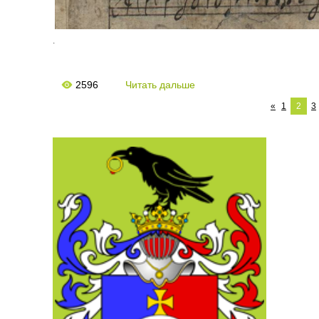
.
2596
Читать дальше
«
1
2
3