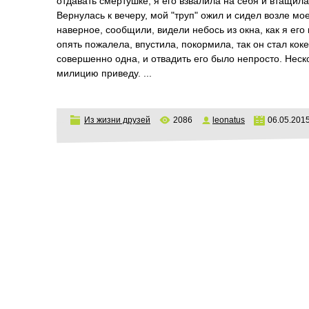
отдавать смертушке, я его взвалила на себя и втащила
Вернулась к вечеру, мой "труп" ожил и сидел возле моей
наверное, сообщили, видели небось из окна, как я его в
опять пожалела, впустила, покормила, так он стал коке
совершенно одна, и отвадить его было непросто. Неск
милицию приведу.
...
Из жизни друзей
2086
leonatus
06.05.201