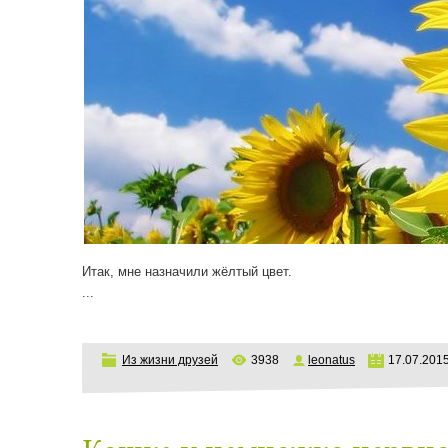
Итак, мне назначили жёлтый цвет.
...
Из жизни друзей
3938
leonatus
17.07.201