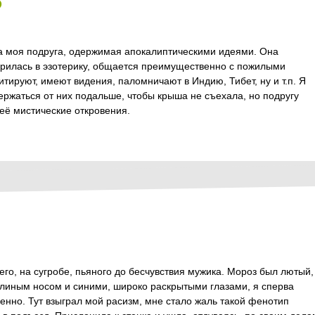
о
на моя подруга, одержимая апокалиптическими идеями. Она
вдарилась в эзотерику, общается преимущественно с пожилыми
ируют, имеют видения, паломничают в Индию, Тибет, ну и т.п. Я
ержаться от них подальше, чтобы крыша не съехала, но подругу
её мистические откровения.
его, на сугробе, пьяного до бесчувствия мужика. Мороз был лютый,
рлиным носом и синими, широко раскрытыми глазами, я сперва
енно. Тут взыграл мой расизм, мне стало жаль такой фенотип