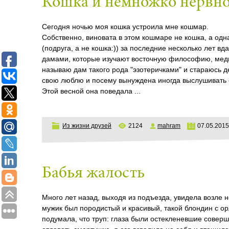
Кошка и немножко нервн
Сегодня ночью моя кошка устроила мне кошмар.
Собственно, виновата в этом кошмаре не кошка, а од
(подруга, а не кошка:)) за последние несколько лет 
дамами, которые изучают восточную философию, медит
называю дам такого рода "эзотеричками" и стараюсь д
свою люблю и посему вынуждена иногда выслушивать 
Этой весной она поведала
...
Из жизни друзей
2124
mahram
07.05.2015
Бабья жалость
Много лет назад, выходя из подъезда, увидела возле н
мужик был породистый и красивый, такой блондин с о
подумала, что труп: глаза были остекленевшие соверш