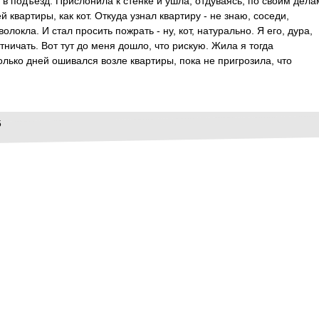
 в подъезд. Прислонила к стенке и ушла, отдуваясь, по своим дела
 квартиры, как кот. Откуда узнал квартиру - не знаю, соседи,
олокла. И стал просить пожрать - ну, кот, натурально. Я его, дура,
тничать. Вот тут до меня дошло, что рискую. Жила я тогда
олько дней ошивался возле квартиры, пока не пригрозила, что
5