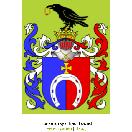
Приветствую Вас
,
Гость
!
Регистрация
|
Вход