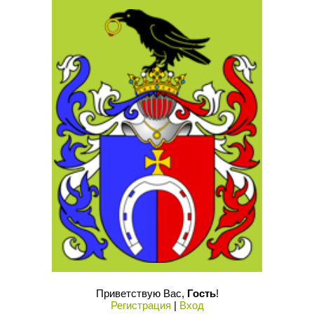
Приветствую Вас
,
Гость
!
Регистрация
|
Вход