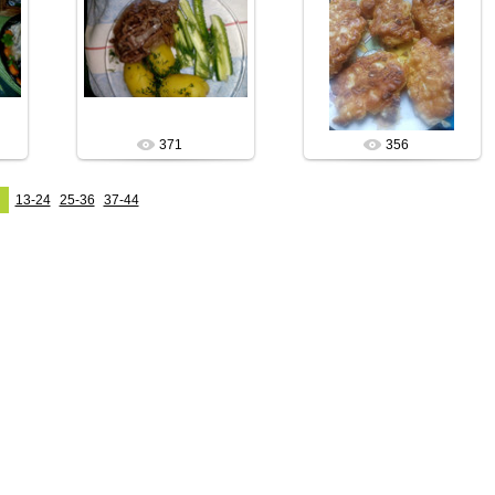
Молодая капуста-0,5кг
Лук репчатый (можно
18.06.2023
зелёный) 1 средняя
луковица мелко
tano
нашинковать
Яйща-2шт
...
tano
371
356
13-24
25-36
37-44