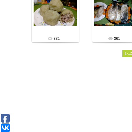
18.06.2023
18.06.2023
tano
tano
331
361
1-12