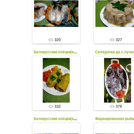
Карп - 3 кг
18.06.2023
Куриные яйца - 2 шт.
Белый батон - 200 гр
Морковь - 5 шт.
tano
Лук репчатый - 4 шт...
tano
320
327
Белорусские клёцки(камы)
Селёдочка да с лучк
18.06.2023
18.06.2023
tano
tano
332
376
Белорусские клёцки(камы)
Фаршированная рыб