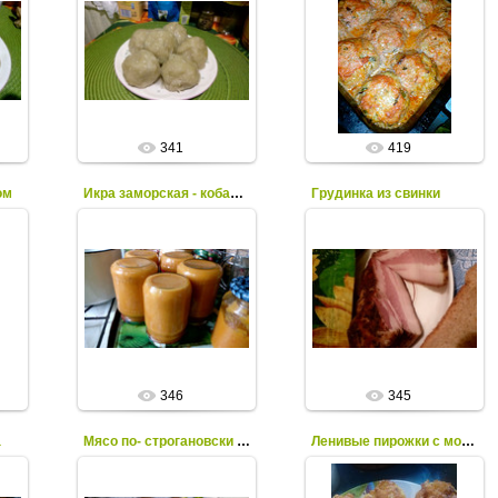
18.06.2023
18.06.2023
tano
tano
341
419
ом
Икра заморская - кобачковая
Грудинка из свинки
18.06.2023
18.06.2023
tano
tano
346
345
а
Мясо по- строгановски с молодой картошечкой
Ленивые пирожки с молодой капустой
15.06.2023