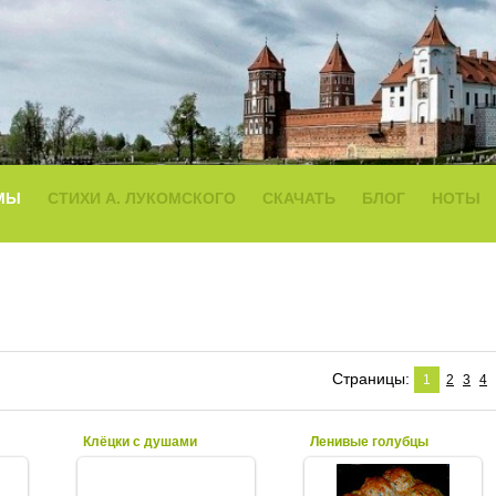
МЫ
СТИХИ А. ЛУКОМСКОГО
СКАЧАТЬ
БЛОГ
НОТЫ
Страницы
:
1
2
3
4
Клёцки с душами
Ленивые голубцы